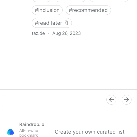
#
inclusion
#
recommended
#
read later 🔖
taz.de
·
Aug 26, 2023
„Warum soll das in Deutschland nicht gehen?“
Raindrop.io
All-in-one
Create your own curated list
bookmark