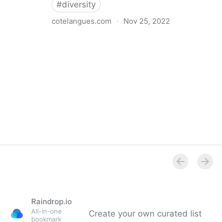
#
diversity
cotelangues.com
·
Nov 25, 2022
Leichte Sprache - Übersetzung, Training, Texte,
Dolmetschen
Raindrop.io
All-in-one
Create your own curated list
bookmark