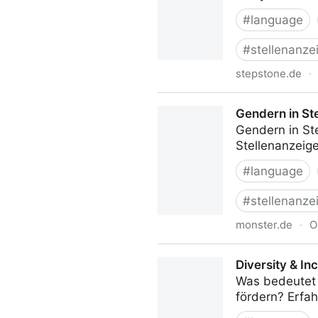
#
language
#
stellenanze
stepstone.de
·
Genderbias in Stellenanzei
Gendern in Ste
Gendern in St
Stellenanzeig
#
language
#
stellenanze
monster.de
·
O
Gendern in Stellenanzeigen: 
Diversity & In
Was bedeutet D
fördern? Erfah