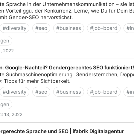
e Sprache in der Unternehmenskommunikation – sie ist 
 Vorteil ggü. der Konkurrenz. Lerne, wie Du für Dein B
 mit Gender-SEO hervorstichst.
#
diversity
#
seo
#
business
#
job-board
#
i
igen
3, 2022
: Google-Nachteil? Gendergerechtes SEO funktioniert!
e Suchmaschinenoptimierung. Gendersternchen, Doppel
 Tipps für mehr Sichtbarkeit.
#
diversity
#
seo
#
business
#
job-board
#
i
igen
ct 13, 2022
teil? Gendergerechtes SEO funktioniert!
rgerechte Sprache und SEO | ifabrik Digitalagentur