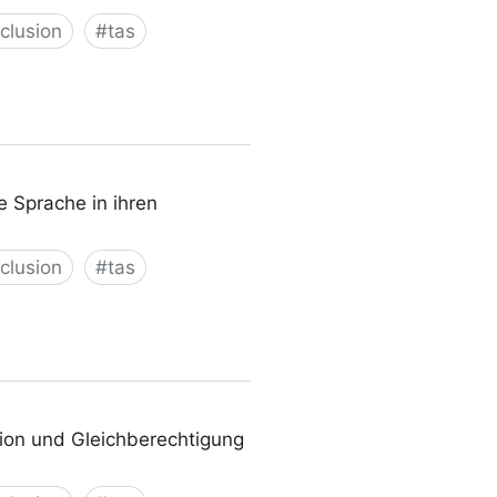
nclusion
#
tas
 Sprache in ihren
nclusion
#
tas
sion und Gleichberechtigung