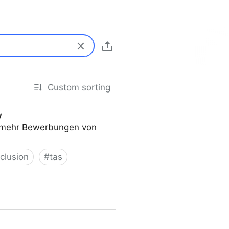
Custom sorting
y
n mehr Bewerbungen von
nclusion
#
tas