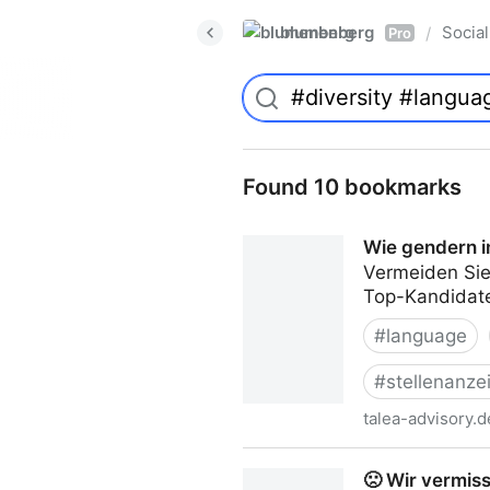
blumenberg
Social
/
Pro
Found 10 bookmarks
Wie gendern i
Vermeiden Sie
Top-Kandidate
#
language
#
stellenanze
talea-advisory.d
Wie gendern in Stellenanzei
🙁 Wir vermiss