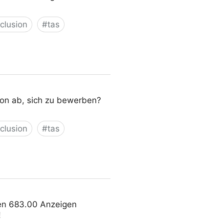
nclusion
#
tas
von ab, sich zu bewerben?
nclusion
#
tas
ben 683.00 Anzeigen
!