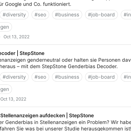
ür Google und Co. funktioniert.
#
diversity
#
seo
#
business
#
job-board
#
i
igen
·
Oct 13, 2022
 das? | Digital Agentur | House of Yas
ecoder | StepStone
llenanzeigen genderneutral oder halten sie Personen da
 heraus – mit dem StepStone Genderbias Decoder.
#
diversity
#
seo
#
business
#
job-board
#
i
igen
Oct 13, 2022
Stone
 Stellenanzeigen aufdecken | StepStone
er Genderbias in Stellenanzeigen ein Problem? Wir ha
erfahren Sie was bei unserer Studie herausgekommen ist