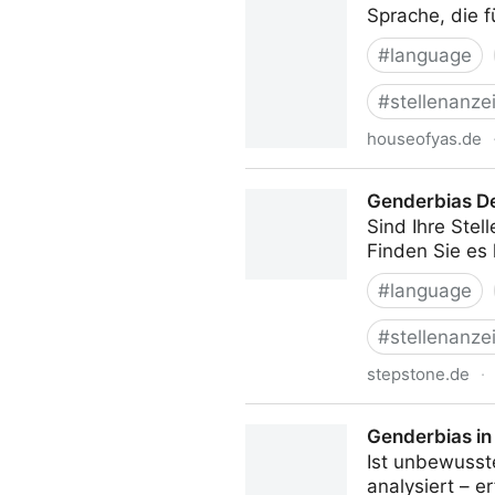
Sprache, die f
#
language
#
stellenanze
houseofyas.de
Gendern & SEO: Funktioniert
Genderbias D
Sind Ihre Ste
Finden Sie es
#
language
#
stellenanze
stepstone.de
·
Genderbias Decoder | Step
Genderbias in
Ist unbewusst
analysiert – 