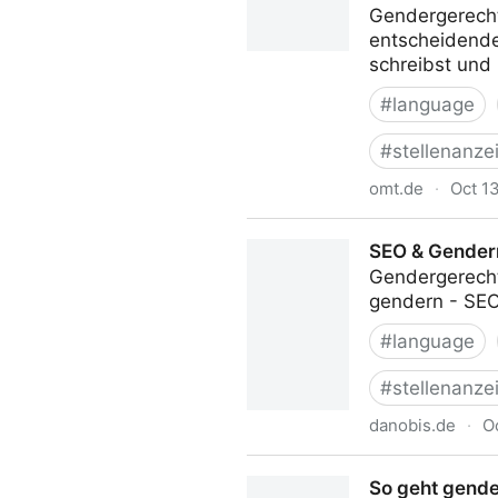
Gendergerecht
entscheidenden
schreibst und
#
language
#
stellenanze
omt.de
·
Oct 1
🙁 Wir vermissen Dich!
SEO & Gendern
Gendergerecht
gendern - SEO:
#
language
#
stellenanze
danobis.de
·
O
SEO & Gendern: Google-Nach
So geht gende