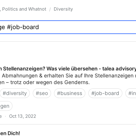
, Politics and Whatnot
Diversity
/
n Stellenanzeigen? Was viele übersehen - talea advisor
 Abmahnungen & erhalten Sie auf Ihre Stellenanzeige
n – trotz oder wegen des Genderns.
#
diversity
#
seo
#
business
#
job-board
#
i
igen
e
·
Oct 13, 2022
gen? Was viele übersehen - talea advisory
en Dich!