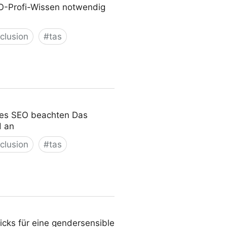
EO-Profi-Wissen notwendig
nclusion
#
tas
htes SEO beachten Das
d an
nclusion
#
tas
cks für eine gendersensible