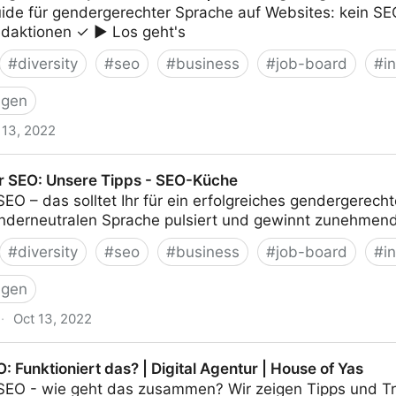
uide für gendergerechter Sprache auf Websites: kein S
edaktionen ✓ ► Los geht's
#
diversity
#
seo
#
business
#
job-board
#
i
igen
 13, 2022
che und SEO | ifabrik Digitalagentur
r SEO: Unsere Tipps - SEO-Küche
EO – das solltet Ihr für ein erfolgreiches gendergerec
derneutralen Sprache pulsiert und gewinnt zunehmen
#
diversity
#
seo
#
business
#
job-board
#
i
igen
·
Oct 13, 2022
e Tipps - SEO-Küche
 Funktioniert das? | Digital Agentur | House of Yas
EO - wie geht das zusammen? Wir zeigen Tipps und Tri