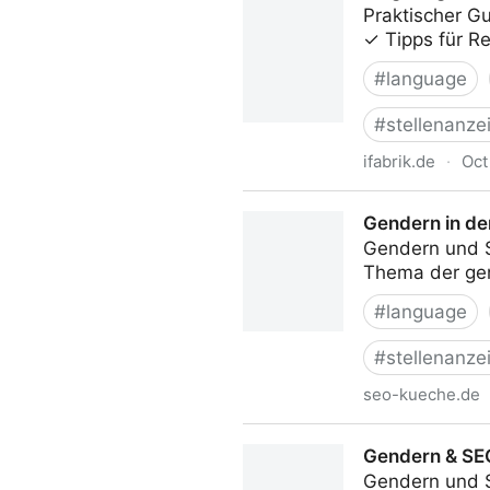
Praktischer G
✓ Tipps für R
#
language
#
stellenanze
ifabrik.de
·
Oct
So geht gendergerechte Spra
Gendern in de
Gendern und S
Thema der gen
#
language
#
stellenanze
seo-kueche.de
Gendern in der SEO: Unser
Gendern & SEO:
Gendern und S