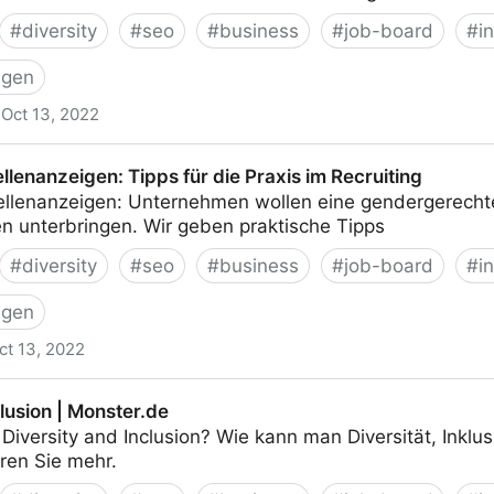
#
diversity
#
seo
#
business
#
job-board
#
i
igen
Oct 13, 2022
gen aufdecken | StepStone
llenanzeigen: Tipps für die Praxis im Recruiting
ellenanzeigen: Unternehmen wollen eine gendergerechte
en unterbringen. Wir geben praktische Tipps
#
diversity
#
seo
#
business
#
job-board
#
i
igen
ct 13, 2022
Tipps für die Praxis im Recruiting
clusion | Monster.de
iversity and Inclusion? Wie kann man Diversität, Inklu
ren Sie mehr.