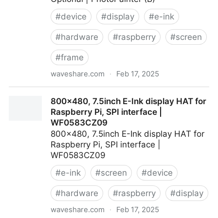
#
device
#
display
#
e-ink
#
hardware
#
raspberry
#
screen
#
frame
waveshare.com
·
Feb 17, 2025
7.3inch E6 Full color E-Paper with Solid Wood Photo
800×480, 7.5inch E-Ink display HAT for
Frame, Ultra-long Standby, 800 × 480 Resolution,
Raspberry Pi, SPI interface |
Batteries Optional | PhotoPainter (B)
WF0583CZ09
800×480, 7.5inch E-Ink display HAT for
Raspberry Pi, SPI interface |
WF0583CZ09
#
e-ink
#
screen
#
device
#
hardware
#
raspberry
#
display
waveshare.com
·
Feb 17, 2025