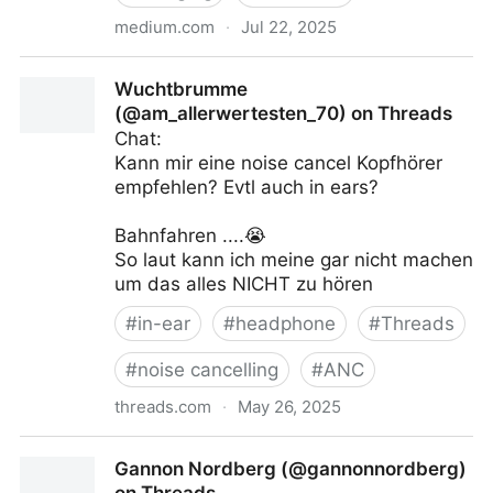
medium.com
·
Jul 22, 2025
You’re Probably Using the WRONG USB Charging
Wuchtbrumme
Cable | by Zeeshan Saghir | Jun, 2025 | Medium
(@am_allerwertesten_70) on Threads
Chat:
Kann mir eine noise cancel Kopfhörer
empfehlen? Evtl auch in ears?
Bahnfahren ....😭
So laut kann ich meine gar nicht machen
um das alles NICHT zu hören
#
in-ear
#
headphone
#
Threads
#
noise cancelling
#
ANC
threads.com
·
May 26, 2025
Wuchtbrumme (@am_allerwertesten_70) on Threads
Gannon Nordberg (@gannonnordberg)