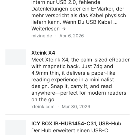
intern nur USB 2.0, fehlende
Datenleitungen oder ein E-Marker, der
mehr verspricht als das Kabel physisch
liefern kann. Wenn Du USB Kabel …
Weiterlesen →
mizine.de
·
Apr 6, 2026
240W auf der Packung, aber intern nur USB 2.0?
Xteink X4
Meet Xteink X4, the palm-sized eReader
with magnetic back. Just 74g and
4.9mm thin, it delivers a paper-like
reading experience in a minimalist
design. Snap it, carry it, and read
anywhere—perfect for modern readers
on the go.
xteink.com
·
Mar 30, 2026
Xteink X4
ICY BOX IB-HUB1454-C31, USB-Hub
Der Hub erweitert einen USB-C