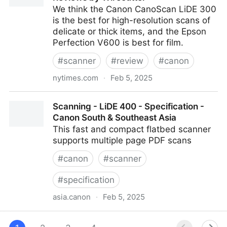
We think the Canon CanoScan LiDE 300
is the best for high-resolution scans of
delicate or thick items, and the Epson
Perfection V600 is best for film.
#
scanner
#
review
#
canon
nytimes.com
·
Feb 5, 2025
The 2 Best Cheap Scanners of 2025 | Reviews by
Scanning - LiDE 400 - Specification -
Wirecutter
Canon South & Southeast Asia
This fast and compact flatbed scanner
supports multiple page PDF scans
#
canon
#
scanner
#
specification
asia.canon
·
Feb 5, 2025
Scanning - LiDE 400 - Specification - Canon South &