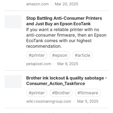
amazon.com
·
Mar 20, 2025
Amazon.com: Sony Bluetooth Wireless Transmitter
Stop Battling Anti-Consumer Printers
for iPod (Black) : Electronics
and Just Buy an Epson EcoTank
If you want a reliable printer with no
anti-consumer firmware, then an Epson
EcoTank comes with our highest
recommendation.
#
printer
#
epson
#
article
petapixel.com
·
Mar 6, 2025
Stop Battling Anti-Consumer Printers and Just Buy
Brother ink lockout & quality sabotage -
an Epson EcoTank
Consumer_Action_Taskforce
#
printer
#
Brother
#
firmware
wiki.rossmanngroup.com
·
Mar 5, 2025
Brother ink lockout & quality sabotage -