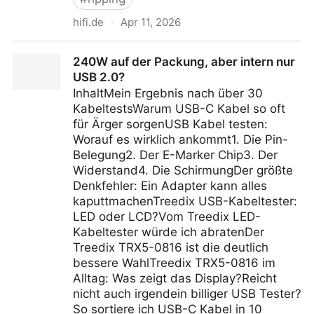
hifi.de
·
Apr 11, 2026
FiiO DM15 R2R ist da – weit mehr als nur ein CD-
240W auf der Packung, aber intern nur
Player
USB 2.0?
InhaltMein Ergebnis nach über 30
KabeltestsWarum USB-C Kabel so oft
für Ärger sorgenUSB Kabel testen:
Worauf es wirklich ankommt1. Die Pin-
Belegung2. Der E-Marker Chip3. Der
Widerstand4. Die SchirmungDer größte
Denkfehler: Ein Adapter kann alles
kaputtmachenTreedix USB-Kabeltester:
LED oder LCD?Vom Treedix LED-
Kabeltester würde ich abratenDer
Treedix TRX5-0816 ist die deutlich
bessere WahlTreedix TRX5-0816 im
Alltag: Was zeigt das Display?Reicht
nicht auch irgendein billiger USB Tester?
So sortiere ich USB-C Kabel in 10