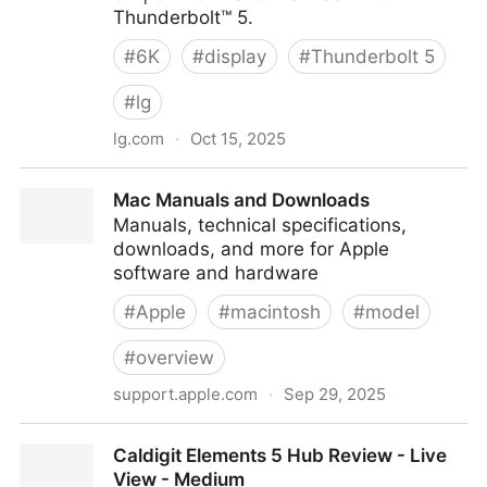
Thunderbolt™ 5.
#
6K
#
display
#
Thunderbolt 5
#
lg
lg.com
·
Oct 15, 2025
LG UltraFine™evo 32 Zoll 6K Nano IPS Black mit
Mac Manuals and Downloads
Thunderbolt™ 5 - 32U990A-S.AEU | LG DE
Manuals, technical specifications,
downloads, and more for Apple
software and hardware
#
Apple
#
macintosh
#
model
#
overview
support.apple.com
·
Sep 29, 2025
Mac Manuals and Downloads
Caldigit Elements 5 Hub Review - Live
View - Medium