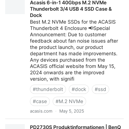
Acasis 6-in-1 40Gbps M.2 NVMe
Thunderbolt 3/4 USB 4 SSD Case &
Dock
Best M.2 NVMe SSDs for the ACASIS
Thunderbolt 4 Enclosure 📢Special
Announcement: Due to customer
feedback about fan noise issues after
the product launch, our product
department has made improvements.
Any devices purchased from the
ACASIS official website from May 15,
2024 onwards are the improved
version, with signifi
#
thunderbolt
#
dock
#
ssd
#
case
#
M.2 NVMe
acasis.com
·
May 5, 2025
Acasis 6-in-1 40Gbps M.2 NVMe Thunderbolt 3/4
PD2730S Produktinformationen | BenQ
USB 4 SSD Case & Dock