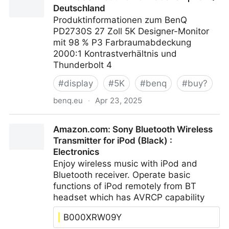
Deutschland
Produktinformationen zum BenQ
PD2730S 27 Zoll 5K Designer-Monitor
mit 98 % P3 Farbraumabdeckung
2000:1 Kontrastverhältnis und
Thunderbolt 4
#
display
#
5K
#
benq
#
buy?
benq.eu
·
Apr 23, 2025
PD2730S Produktinformationen | BenQ Deutschland
Amazon.com: Sony Bluetooth Wireless
Transmitter for iPod (Black) :
Electronics
Enjoy wireless music with iPod and
Bluetooth receiver. Operate basic
functions of iPod remotely from BT
headset which has AVRCP capability
B000XRW09Y