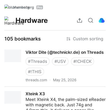
blumenberg
Pro
Hardware
105 bookmarks
Custom sorting
Viktor Dite (@technickr.de) on Threads
#
Threads
#
USV
#
!CHECK
#
!THIS
threads.com
·
May 25, 2026
Viktor Dite (@technickr.de) on Threads
Xteink X3
Meet Xteink X4, the palm-sized eReader
with magnetic back. Just 74g and