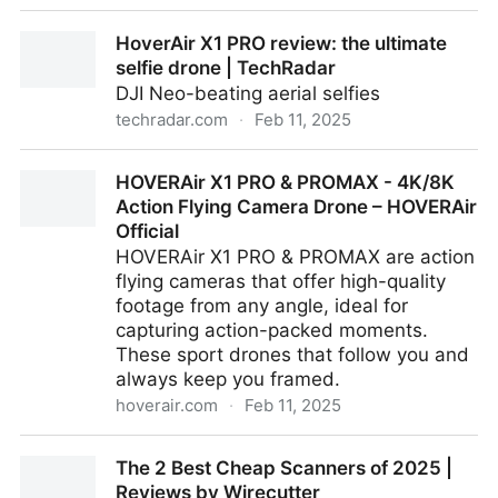
800×480, 7.5inch E-Ink display HAT for Raspberry Pi,
HoverAir X1 PRO review: the ultimate
SPI interface | WF0583CZ09
selfie drone | TechRadar
DJI Neo-beating aerial selfies
techradar.com
·
Feb 11, 2025
HoverAir X1 PRO review: the ultimate selfie drone |
HOVERAir X1 PRO & PROMAX - 4K/8K
TechRadar
Action Flying Camera Drone – HOVERAir
Official
HOVERAir X1 PRO & PROMAX are action
flying cameras that offer high-quality
footage from any angle, ideal for
capturing action-packed moments.
These sport drones that follow you and
always keep you framed.
hoverair.com
·
Feb 11, 2025
HOVERAir X1 PRO & PROMAX - 4K/8K Action Flying
The 2 Best Cheap Scanners of 2025 |
Camera Drone – HOVERAir Official
Reviews by Wirecutter