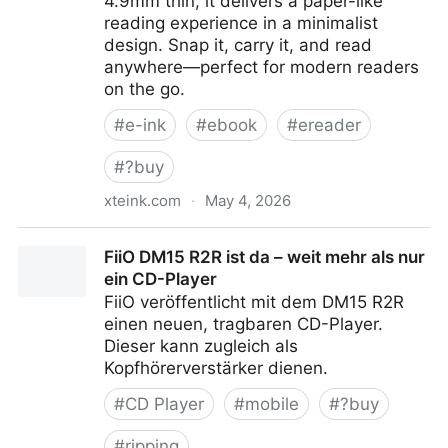
4.9mm thin, it delivers a paper-like
reading experience in a minimalist
design. Snap it, carry it, and read
anywhere—perfect for modern readers
on the go.
#
e-ink
#
ebook
#
ereader
#
?buy
xteink.com
·
May 4, 2026
Xteink X3
FiiO DM15 R2R ist da – weit mehr als nur
ein CD-Player
FiiO veröffentlicht mit dem DM15 R2R
einen neuen, tragbaren CD-Player.
Dieser kann zugleich als
Kopfhörerverstärker dienen.
#
CD Player
#
mobile
#
?buy
#
ripping