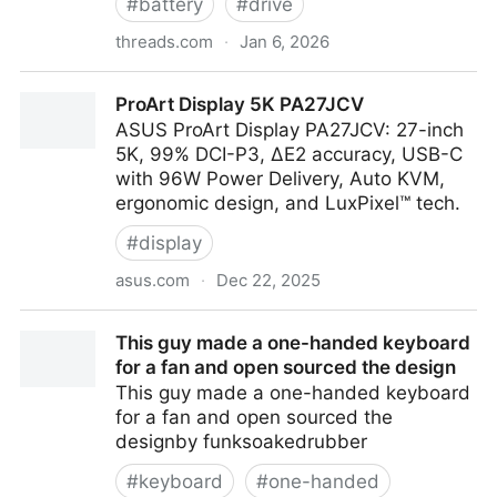
#
battery
#
drive
threads.com
·
Jan 6, 2026
Joseph Brooks (@josephbrooksart) on Threads
ProArt Display 5K PA27JCV
ASUS ProArt Display PA27JCV: 27-inch
5K, 99% DCI-P3, ΔE2 accuracy, USB-C
with 96W Power Delivery, Auto KVM,
ergonomic design, and LuxPixel™ tech.
#
display
asus.com
·
Dec 22, 2025
ProArt Display 5K PA27JCV
This guy made a one-handed keyboard
for a fan and open sourced the design
This guy made a one-handed keyboard
for a fan and open sourced the
designby funksoakedrubber
#
keyboard
#
one-handed