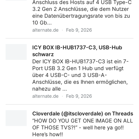
Anschluss des Hosts auf 4 USB Type-C
3.2 Gen 2 Anschlüsse, die dem Nutzer
eine Datenübertragungsrate von bis zu
10 Gb...
alternate.de
·
Feb 9, 2026
ICY BOX IB-HUB1454-C31, USB-Hub
ICY BOX IB-HUB1737-C3, USB-Hub
schwarz
Der ICY BOX IB-HUB1737-C3 ist ein 7-
Port USB 3.2 Gen 1 Hub und verfügt
über 4 USB-C- und 3 USB-A-
Anschlüsse, die es Ihnen ermöglichen,
nahezu alle ...
alternate.de
·
Feb 9, 2026
ICY BOX IB-HUB1737-C3, USB-Hub schwarz
Cloverdale (@itscloverdale) on Threads
“HOW DO YOU GET ONE IMAGE ON ALL
OF THOSE TVS?!” - well here ya go!!
Here’s how!!