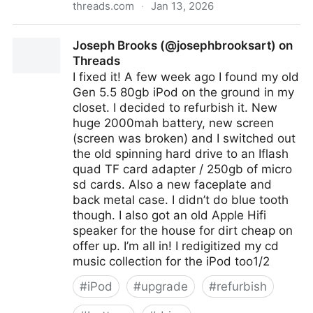
threads.com
·
Jan 13, 2026
Cloverdale (@itscloverdale) on Threads
Joseph Brooks (@josephbrooksart) on
Threads
I fixed it! A few week ago I found my old
Gen 5.5 80gb iPod on the ground in my
closet. I decided to refurbish it. New
huge 2000mah battery, new screen
(screen was broken) and I switched out
the old spinning hard drive to an Iflash
quad TF card adapter / 250gb of micro
sd cards. Also a new faceplate and
back metal case. I didn’t do blue tooth
though. I also got an old Apple Hifi
speaker for the house for dirt cheap on
offer up. I’m all in! I redigitized my cd
music collection for the iPod too1/2
#
iPod
#
upgrade
#
refurbish