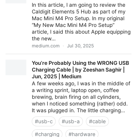
In this article, I am going to review the
Caldigit Elements 5 Hub as part of my
Mac Mini M4 Pro Setup. In my original
“My New Mac Mini M4 Pro Setup”
article, I said this about Apple equipping
the new…
medium.com
·
Jul 30, 2025
Caldigit Elements 5 Hub Review - Live View -
You’re Probably Using the WRONG USB
Medium
Charging Cable | by Zeeshan Saghir |
Jun, 2025 | Medium
A few weeks ago, I was in the middle of
a writing sprint, laptop open, coffee
brewing, brain firing on all cylinders,
when I noticed something (rather) odd.
It was plugged in. The little charging…
#
usb-c
#
usb-a
#
cable
#
charging
#
hardware