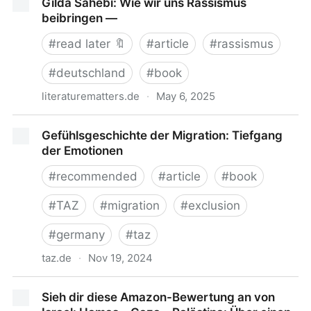
Gilda Sahebi: Wie wir uns Rassismus
beibringen —
#
read later 🔖
#
article
#
rassismus
#
deutschland
#
book
literaturematters.de
·
May 6, 2025
Gilda Sahebi: Wie wir uns Rassismus beibringen —
Gefühlsgeschichte der Migration: Tiefgang
der Emotionen
#
recommended
#
article
#
book
#
TAZ
#
migration
#
exclusion
#
germany
#
taz
taz.de
·
Nov 19, 2024
Gefühlsgeschichte der Migration: Tiefgang der
Sieh dir diese Amazon-Bewertung an von
Emotionen