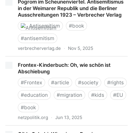
Pogrom im Scheunenviertel. Antisemitismus
Gehirn. Hintergrund auf suhrkamp.de
in der Weimarer Republik und die Berliner
Ausschreitungen 1923 – Verbrecher Verlag
Antisemitism
#
book
#
antisemitism
verbrecherverlag.de
·
Nov 5, 2025
Pogrom im Scheunenviertel. Antisemitismus in der
Frontex-Kinderbuch: Oh, wie schön ist
Weimarer Republik und die Berliner Ausschreitungen
Abschiebung
1923 – Verbrecher Verlag
#
Frontex
#
article
#
society
#
rights
#
education
#
migration
#
kids
#
EU
#
book
netzpolitik.org
·
Jun 13, 2025
Frontex-Kinderbuch: Oh, wie schön ist Abschiebung