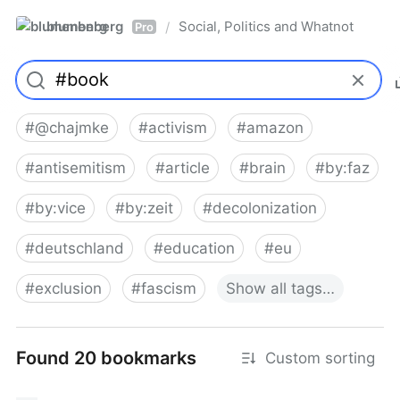
blumenberg
Social, Politics and Whatnot
/
Pro
#
@chajmke
#
activism
#
amazon
#
antisemitism
#
article
#
brain
#
by:faz
#
by:vice
#
by:zeit
#
decolonization
#
deutschland
#
education
#
eu
#
exclusion
#
fascism
Show
all
tags…
Found 20 bookmarks
Custom sorting