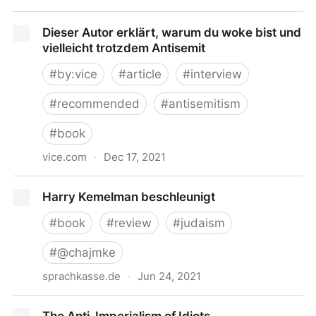
Dieser Autor erklärt, warum du woke bist und
Dieser Autor erklärt, warum du woke bist und
vielleicht trotzdem Antisemit
vielleicht trotzdem Antisemit
#
by:vice
#
article
#
interview
#
recommended
#
antisemitism
#
book
vice.com
·
Dec 17, 2021
Dieser Autor erklärt, warum du woke bist und
Har­ry Kemelman beschleunigt
vielleicht trotzdem Antisemit
#
book
#
review
#
judaism
#
@chajmke
sprachkasse.de
·
Jun 24, 2021
Har­ry Kemelman beschleunigt