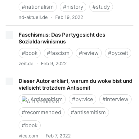
#
nationalism
#
history
#
study
nd-aktuell.de
·
Feb 19, 2022
Verselbstständigung des Politischen?
Faschismus: Das Partygesicht des
Sozialdarwinismus
#
book
#
fascism
#
review
#
by:zeit
zeit.de
·
Feb 9, 2022
Faschismus: Das Partygesicht des
Dieser Autor erklärt, warum du woke bist und
Sozialdarwinismus
vielleicht trotzdem Antisemit
Antisemitism
#
by:vice
#
interview
#
recommended
#
antisemitism
#
book
vice.com
·
Feb 7, 2022