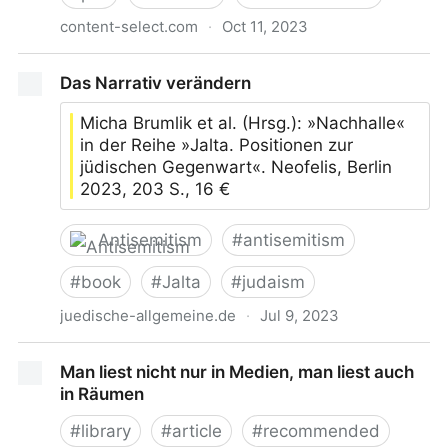
content-select.com
·
Oct 11, 2023
Praxisbuch Transformation dekolonisieren
Das Narrativ verändern
Micha Brumlik et al. (Hrsg.): »Nachhalle«
in der Reihe »Jalta. Positionen zur
jüdischen Gegenwart«. Neofelis, Berlin
2023, 203 S., 16 €
Antisemitism
#
antisemitism
#
book
#
Jalta
#
judaism
juedische-allgemeine.de
·
Jul 9, 2023
Das Narrativ verändern
Man liest nicht nur in Medien, man liest auch
in Räumen
#
library
#
article
#
recommended