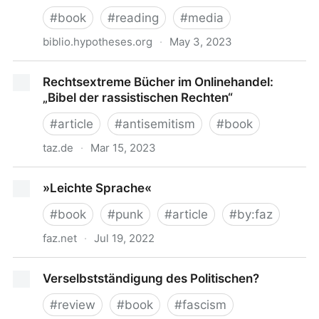
#
book
#
reading
#
media
biblio.hypotheses.org
·
May 3, 2023
Man liest nicht nur in Medien, man liest auch in
Rechtsextreme Bücher im Onlinehandel:
Räumen
„Bibel der rassistischen Rechten“
#
article
#
antisemitism
#
book
taz.de
·
Mar 15, 2023
Rechtsextreme Bücher im Onlinehandel: „Bibel der
»Leichte Sprache«
rassistischen Rechten“
#
book
#
punk
#
article
#
by:faz
faz.net
·
Jul 19, 2022
»Leichte Sprache«
Verselbstständigung des Politischen?
#
review
#
book
#
fascism