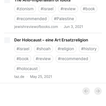
The Anti-Imperialism of Idiots
#
zionism
#
israel
#
review
#
book
#
recommended
#
Palestine
jewishreviewofbooks.com
·
Jun 3, 2021
The Anti-Imperialism of Idiots
Der Holocaust – eine Art Ersatzreligion
#
israel
#
shoah
#
religion
#
history
#
book
#
review
#
recommended
#
holocaust
taz.de
·
May 25, 2021
Der Holocaust – eine Art Ersatzreligion