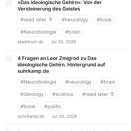
»Das ideologische Gehirn«: Von der
Versteinerung des Geistes
#
read later 🔖
#
neurology
#
book
#
Neurobiologie
#
brain
spektrum.de
·
Jul 20, 2026
»Das ideologische Gehirn«: Von der Versteinerung
4 Fragen an Leor Zmigrod zu Das
des Geistes
ideologische Gehirn. Hintergrund auf
suhrkamp.de
#
Neurobiologie
#
neurology
#
brain
#
ideology
#
science
#
read later 🔖
#
book
#
politic
suhrkamp.de
·
Jul 20, 2026
4 Fragen an Leor Zmigrod zu Das ideologische