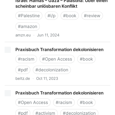
Israel: Hamas – Gaza – Palästina: Über einen
scheinbar unlösbaren Konflikt
#
Palestine
#
i/p
#
book
#
review
#
amazon
amzn.eu
·
Jun 11, 2024
Sieh dir diese Amazon-Bewertung an von Israel:
Praxisbuch Transformation dekolonisieren
Hamas – Gaza – Palästina: Über einen scheinbar
unlösbaren Konflikt
#
racism
#
Open Access
#
book
#
pdf
#
decolonization
beltz.de
·
Oct 11, 2023
Praxisbuch Transformation dekolonisieren
Praxisbuch Transformation dekolonisieren
#
Open Access
#
racism
#
book
#
pdf
#
activism
#
decolonization