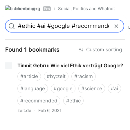
blumenberg
Social, Politics and Whatnot
/
Pro
Found 1 bookmarks
Custom sorting
Timnit Gebru: Wie viel Ethik verträgt Google?
#
article
#
by:zeit
#
racism
#
language
#
google
#
science
#
ai
#
recommended
#
ethic
zeit.de
·
Feb 6, 2021
Timnit Gebru: Wie viel Ethik verträgt Google?