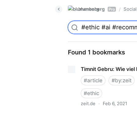
blumenberg
Social
/
Pro
Found 1 bookmarks
Timnit Gebru: Wie viel
#
article
#
by:zeit
#
ethic
zeit.de
·
Feb 6, 2021
Timnit Gebru: Wie viel Ethik