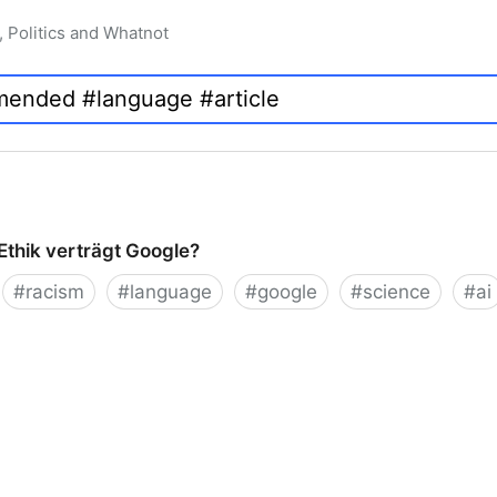
, Politics and Whatnot
 Ethik verträgt Google?
#
racism
#
language
#
google
#
science
#
ai
 verträgt Google?