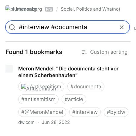
blumenberg
Social, Politics and Whatnot
/
Pro
Found 1 bookmarks
Custom sorting
Meron Mendel: ″Die documenta steht vor
einem Scherbenhaufen″
Antisemitism
#
documenta
#
antisemitism
#
article
#
@MeronMendel
#
interview
#
by:dw
dw.com
·
Jun 28, 2022
Meron Mendel: ″Die documenta steht vor einem