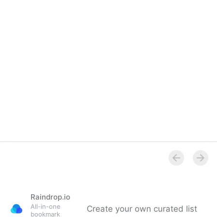
Scherbenhaufen″
Raindrop.io
All-in-one
Create your own curated list
bookmark