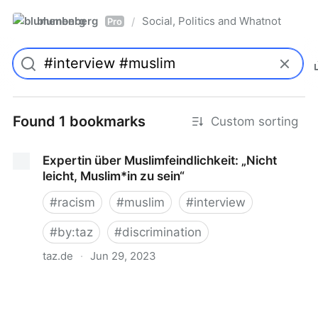
blumenberg
Social, Politics and Whatnot
/
Pro
Found 1 bookmarks
Custom sorting
Expertin über Muslimfeindlichkeit: „Nicht
leicht, Mus­li­m*in zu sein“
#
racism
#
muslim
#
interview
#
by:taz
#
discrimination
taz.de
·
Jun 29, 2023
Expertin über Muslimfeindlichkeit: „Nicht leicht, Mus­
li­m*in zu sein“