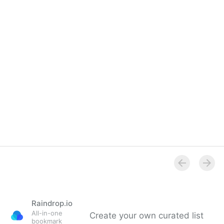
Deutschland kam
Raindrop.io
All-in-one
Create your own curated list
bookmark