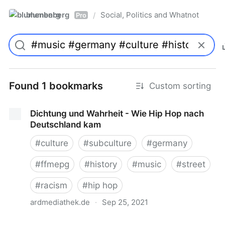
blumenberg
Social, Politics and Whatnot
/
Pro
Found 1 bookmarks
Custom sorting
Dichtung und Wahrheit - Wie Hip Hop nach
Deutschland kam
#
culture
#
subculture
#
germany
#
ffmepg
#
history
#
music
#
street
#
racism
#
hip hop
ardmediathek.de
·
Sep 25, 2021
Dichtung und Wahrheit - Wie Hip Hop nach