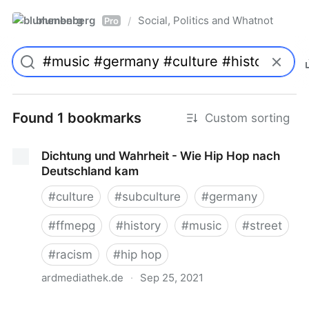
blumenberg
Social, Politics and Whatnot
/
Pro
Found 1 bookmarks
Custom sorting
Dichtung und Wahrheit - Wie Hip Hop nach
Deutschland kam
#
culture
#
subculture
#
germany
#
ffmepg
#
history
#
music
#
street
#
racism
#
hip hop
ardmediathek.de
·
Sep 25, 2021
Dichtung und Wahrheit - Wie Hip Hop nach