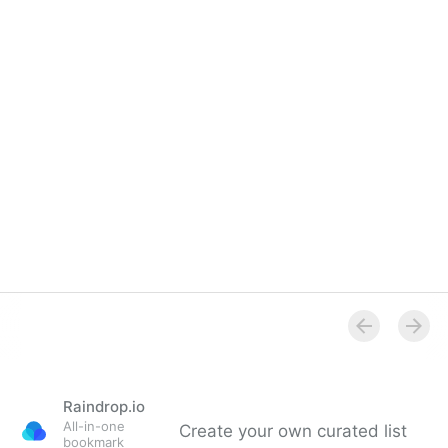
Deutschland kam
Raindrop.io
All-in-one
Create your own curated list
bookmark