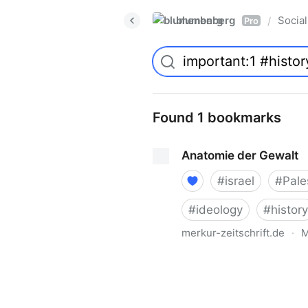
blumenberg
Social
/
Pro
Found 1 bookmarks
Anatomie der Gewalt
#
israel
#
Pale
#
ideology
#
history
merkur-zeitschrift.de
·
M
Anatomie der Gewalt