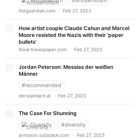
Antisemitism
#
antisemitism
theguardian.com
·
Feb 27, 2023
Antisemitic tropes are back on stage again | Dave
How artist couple Claude Cahun and Marcel
Rich
Moore resisted the Nazis with their ‘paper
bullets’
theartnewspaper.com
·
Feb 27, 2023
How artist couple Claude Cahun and Marcel Moore
Jordan Peterson: Messias der weißen
resisted the Nazis with their ‘paper bullets’
Männer
#
recommended
derstandard.at
·
Feb 27, 2023
Jordan Peterson: Messias der weißen Männer
The Case For Shunning
Diversity
#
diversity
armoxon.substack.com
·
Feb 27, 2023