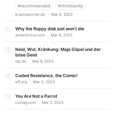
#
recommended
#
christianity
krautreporter.de
·
Mar 8, 2023
Antisemitismus: Was bedeutet der Spruch Arbeit
Why the floppy disk just won’t die
macht frei?
arstechnica.com
·
Mar 8, 2023
Why the floppy disk just won’t die
Neid, Wut, Kränkung: Maja Göpel und der
böse Geist
taz.de
·
Mar 6, 2023
Neid, Wut, Kränkung: Maja Göpel und der böse Geist
Coded Resistance, the Comic!
eff.org
·
Mar 3, 2023
Coded Resistance, the Comic!
You Are Not a Parrot
nymag.com
·
Mar 2, 2023
You Are Not a Parrot