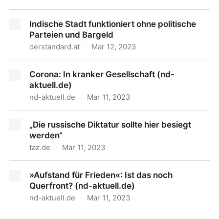
Supernatural Scrolls
Indische Stadt funktioniert ohne politische
Parteien und Bargeld
derstandard.at
·
Mar 12, 2023
Indische Stadt funktioniert ohne politische Parteien
Corona: In kranker Gesellschaft (nd-
und Bargeld
aktuell.de)
nd-aktuell.de
·
Mar 11, 2023
Corona: In kranker Gesellschaft (nd-aktuell.de)
„Die russische Diktatur sollte hier besiegt
werden“
taz.de
·
Mar 11, 2023
„Die russische Diktatur sollte hier besiegt werden“
»Aufstand für Frieden«: Ist das noch
Querfront? (nd-aktuell.de)
nd-aktuell.de
·
Mar 11, 2023
»Aufstand für Frieden«: Ist das noch Querfront? (nd-