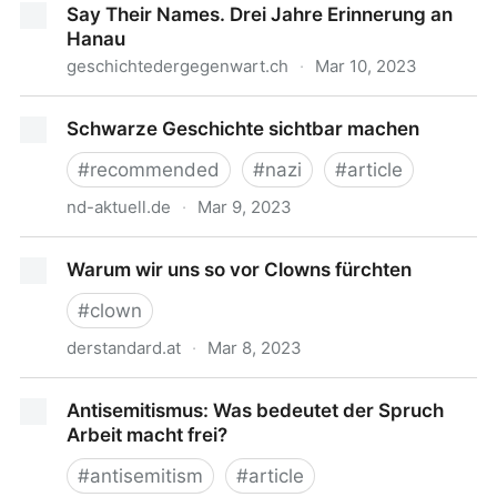
Say Their Names. Drei Jahre Erinnerung an
aktuell.de)
Hanau
geschichtedergegenwart.ch
·
Mar 10, 2023
Say Their Names. Drei Jahre Erinnerung an Hanau
Schwarze Geschichte sichtbar machen
#
recommended
#
nazi
#
article
nd-aktuell.de
·
Mar 9, 2023
Schwarze Geschichte sichtbar machen
Warum wir uns so vor Clowns fürchten
#
clown
derstandard.at
·
Mar 8, 2023
Warum wir uns so vor Clowns fürchten
Antisemitismus: Was bedeutet der Spruch
Arbeit macht frei?
#
antisemitism
#
article