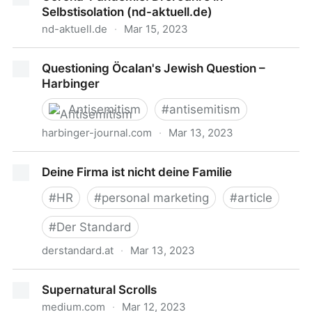
Selbstisolation (nd-aktuell.de)
nd-aktuell.de
·
Mar 15, 2023
Corona-Pandemie: Drei Jahre in Selbstisolation (nd-
Questioning Öcalan's Jewish Question –
aktuell.de)
Harbinger
Antisemitism
#
antisemitism
harbinger-journal.com
·
Mar 13, 2023
Questioning Öcalan's Jewish Question – Harbinger
Deine Firma ist nicht deine Familie
#
HR
#
personal marketing
#
article
#
Der Standard
derstandard.at
·
Mar 13, 2023
Deine Firma ist nicht deine Familie
Supernatural Scrolls
medium.com
·
Mar 12, 2023