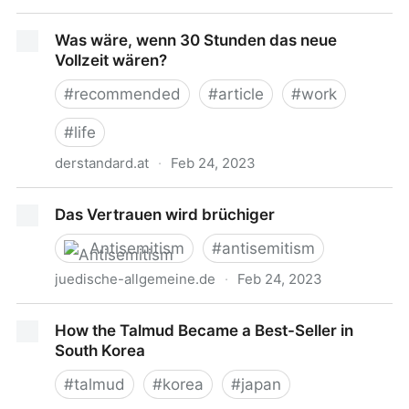
The Case For Shunning
Was wäre, wenn 30 Stunden das neue
Vollzeit wären?
#
recommended
#
article
#
work
#
life
derstandard.at
·
Feb 24, 2023
Was wäre, wenn 30 Stunden das neue Vollzeit
Das Vertrauen wird brüchiger
wären?
Antisemitism
#
antisemitism
juedische-allgemeine.de
·
Feb 24, 2023
Das Vertrauen wird brüchiger
How the Talmud Became a Best-Seller in
South Korea
#
talmud
#
korea
#
japan