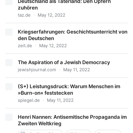
Deutschland als Täterland: Den Opfern
zuhören
taz.de
·
May 12, 2022
Deutschland als Täterland: Den Opfern zuhören
Kriegserfahrungen: Geschichtsunterricht von
den Deutschen
zeit.de
·
May 12, 2022
Kriegserfahrungen: Geschichtsunterricht von den
The Aspiration of a Jewish Democracy
Deutschen
jewishjournal.com
·
May 11, 2022
The Aspiration of a Jewish Democracy
(S+) Leistungsdruck: Warum Menschen im
»Burn-on« feststecken
spiegel.de
·
May 11, 2022
(S+) Leistungsdruck: Warum Menschen im »Burn-on«
Henri Nannen: Antisemitische Propaganda im
feststecken
Zweiten Weltkrieg