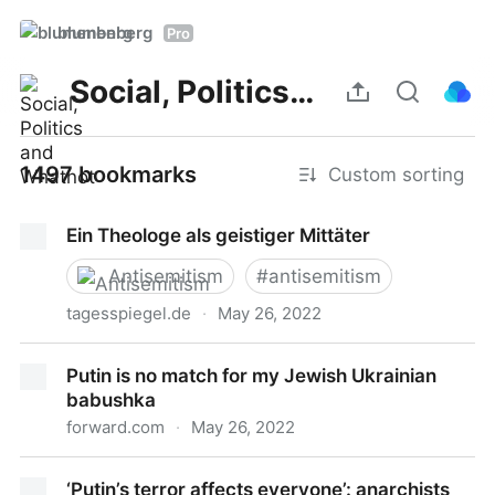
blumenberg
Pro
Social, Politics and Whatnot
1497 bookmarks
Custom sorting
Ein Theologe als geistiger Mittäter
Antisemitism
#
antisemitism
tagesspiegel.de
·
May 26, 2022
Ein Theologe als geistiger Mittäter
Putin is no match for my Jewish Ukrainian
babushka
forward.com
·
May 26, 2022
Putin is no match for my Jewish Ukrainian babushka
‘Putin’s terror affects everyone’: anarchists