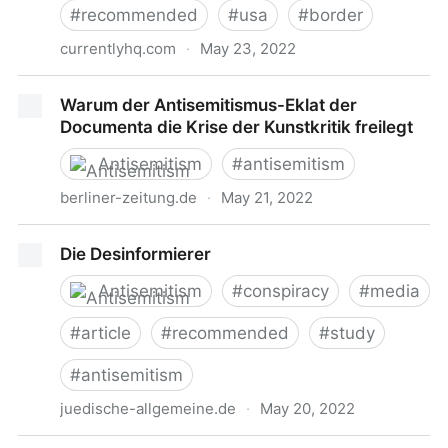
#
recommended
#
usa
#
border
currentlyhq.com
·
May 23, 2022
Border Patrol’s Answer To Climate Change Is Robot
Warum der Antisemitismus-Eklat der
Dogs. And, It’s The Wrong One
Documenta die Krise der Kunstkritik freilegt
Antisemitism
#
antisemitism
berliner-zeitung.de
·
May 21, 2022
Warum der Antisemitismus-Eklat der Documenta die
Die Desinformierer
Krise der Kunstkritik freilegt
Antisemitism
#
conspiracy
#
media
#
article
#
recommended
#
study
#
antisemitism
juedische-allgemeine.de
·
May 20, 2022
Die Desinformierer