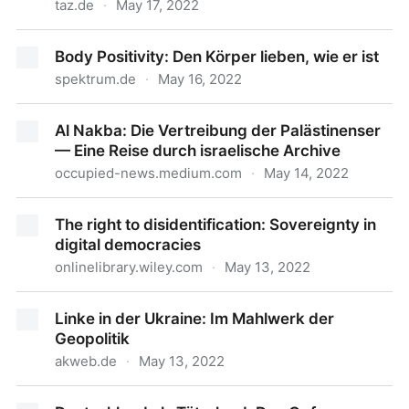
taz.de
·
May 17, 2022
Amnesty International in der Krise: Was tun, wenn’s
Body Positivity: Den Körper lieben, wie er ist
brennt?
spektrum.de
·
May 16, 2022
Body Positivity: Den Körper lieben, wie er ist
Al Nakba: Die Vertreibung der Palästinenser
— Eine Reise durch israelische Archive
occupied-news.medium.com
·
May 14, 2022
Al Nakba: Die Vertreibung der Palästinenser — Eine
The right to disidentification: Sovereignty in
Reise durch israelische Archive
digital democracies
onlinelibrary.wiley.com
·
May 13, 2022
The right to disidentification: Sovereignty in digital
Linke in der Ukraine: Im Mahlwerk der
democracies
Geopolitik
akweb.de
·
May 13, 2022
Linke in der Ukraine: Im Mahlwerk der Geopolitik