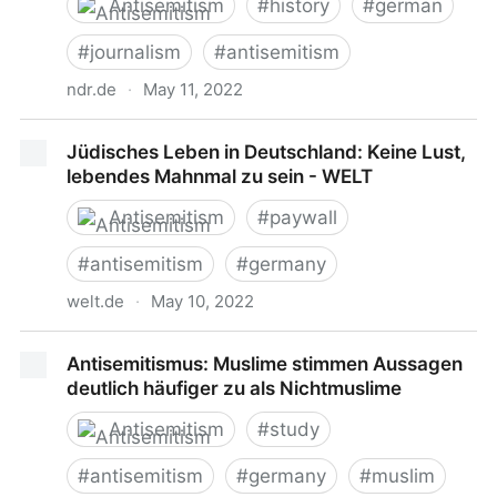
Antisemitism
#
history
#
german
#
journalism
#
antisemitism
ndr.de
·
May 11, 2022
Henri Nannen: Antisemitische Propaganda im
Jüdisches Leben in Deutschland: Keine Lust,
Zweiten Weltkrieg
lebendes Mahnmal zu sein - WELT
Antisemitism
#
paywall
#
antisemitism
#
germany
welt.de
·
May 10, 2022
Jüdisches Leben in Deutschland: Keine Lust,
Antisemitismus: Muslime stimmen Aussagen
lebendes Mahnmal zu sein - WELT
deutlich häufiger zu als Nichtmuslime
Antisemitism
#
study
#
antisemitism
#
germany
#
muslim