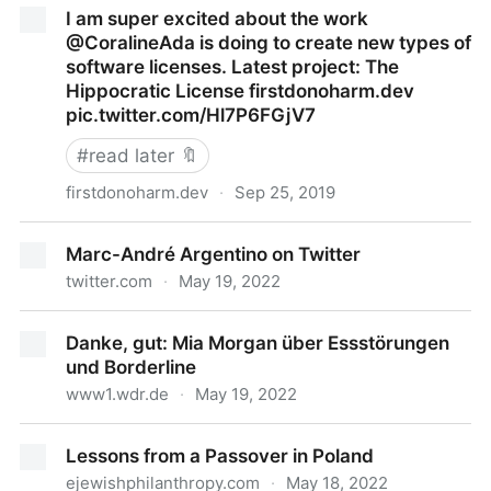
I am super excited about the work
@CoralineAda is doing to create new types of
software licenses. Latest project: The
Hippocratic License firstdonoharm.dev
pic.twitter.com/Hl7P6FGjV7
#
read later 🔖
firstdonoharm.dev
·
Sep 25, 2019
I am super excited about the work @CoralineAda is
Marc-André Argentino on Twitter
doing to create new types of software licenses.
twitter.com
·
May 19, 2022
Latest project: The Hippocratic License
firstdonoharm.dev pic.twitter.com/Hl7P6FGjV7
Marc-André Argentino on Twitter
Danke, gut: Mia Morgan über Essstörungen
und Borderline
www1.wdr.de
·
May 19, 2022
Danke, gut: Mia Morgan über Essstörungen und
Lessons from a Passover in Poland
Borderline
ejewishphilanthropy.com
·
May 18, 2022