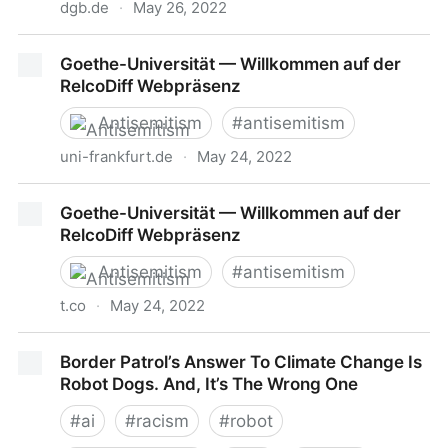
dgb.de
·
May 26, 2022
Darf mein Chef...... mir wegen Krankheit kündigen?
Goethe-Universität — Willkommen auf der
RelcoDiff Webpräsenz
Antisemitism
#
antisemitism
uni-frankfurt.de
·
May 24, 2022
Goethe-Universität — Willkommen auf der RelcoDiff
Goethe-Universität — Willkommen auf der
Webpräsenz
RelcoDiff Webpräsenz
Antisemitism
#
antisemitism
t.co
·
May 24, 2022
Goethe-Universität — Willkommen auf der RelcoDiff
Border Patrol’s Answer To Climate Change Is
Webpräsenz
Robot Dogs. And, It’s The Wrong One
#
ai
#
racism
#
robot