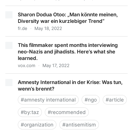
Lessons from a Passover in Poland
Sharon Dodua Otoo: „Man könnte meinen,
Diversity war ein kurzlebiger Trend“
fr.de
·
May 18, 2022
Sharon Dodua Otoo: „Man könnte meinen, Diversity
This filmmaker spent months interviewing
war ein kurzlebiger Trend“
neo-Nazis and jihadists. Here’s what she
learned.
vox.com
·
May 17, 2022
This filmmaker spent months interviewing neo-Nazis
Amnesty International in der Krise: Was tun,
and jihadists. Here’s what she learned.
wenn’s brennt?
#
amnesty international
#
ngo
#
article
#
by:taz
#
recommended
#
organization
#
antisemitism