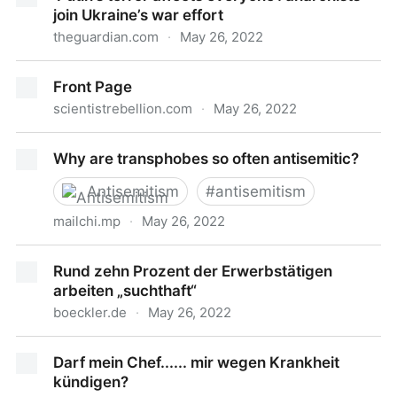
join Ukraine’s war effort
theguardian.com
·
May 26, 2022
‘Putin’s terror affects everyone’: anarchists join
Front Page
Ukraine’s war effort
scientistrebellion.com
·
May 26, 2022
Front Page
Why are transphobes so often antisemitic?
Antisemitism
#
antisemitism
mailchi.mp
·
May 26, 2022
Why are transphobes so often antisemitic?
Rund zehn Prozent der Erwerbstätigen
arbeiten „suchthaft“
boeckler.de
·
May 26, 2022
Rund zehn Prozent der Erwerbstätigen arbeiten
Darf mein Chef...... mir wegen Krankheit
„suchthaft“
kündigen?