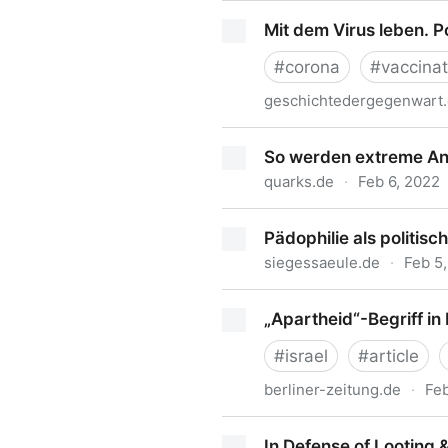
Hatte das Dritte Reich gute
Mit dem Virus leben. P
#
corona
#
vaccinat
geschichtedergegenwart.
Mit dem Virus leben. Politi
So werden extreme Ans
quarks.de
·
Feb 6, 2022
So werden extreme Ansichte
Pädophilie als politi
siegessaeule.de
·
Feb 5
Pädophilie als politisches
„Apartheid“-Begriff in I
#
israel
#
article
berliner-zeitung.de
·
Feb
„Apartheid“-Begriff in Israel
In Defense of Looting 