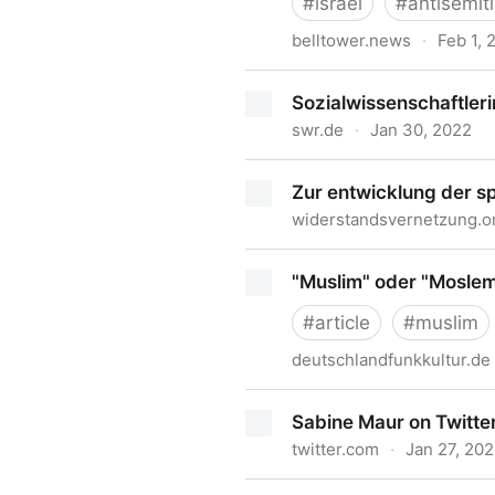
#
israel
#
antisemit
belltower.news
·
Feb 1, 
Nach Amnesty-Bericht: Warum
Sozialwissenschaftleri
swr.de
·
Jan 30, 2022
Sozialwissenschaftlerin: "L
Zur entwicklung der sp
widerstandsvernetzung.o
Zur entwicklung der spezial
"Muslim" oder "Moslem
#
article
#
muslim
deutschlandfunkkultur.de
"Muslim" oder "Moslem"? - 
Sabine Maur on Twitte
twitter.com
·
Jan 27, 20
Sabine Maur on Twitter