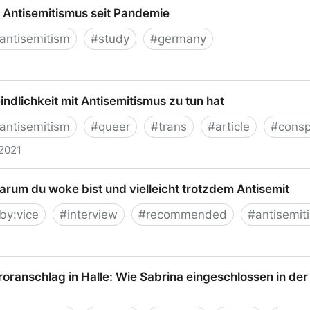
Antisemitismus | APuZ
 Antisemitismus seit Pandemie
antisemitism
#
study
#
germany
semitismus seit Pandemie
indlichkeit mit Antisemitismus zu tun hat
antisemitism
#
queer
#
trans
#
article
#
consp
 2021
hkeit mit Antisemitismus zu tun hat
warum du woke bist und vielleicht trotzdem Antisemit
by:vice
#
interview
#
recommended
#
antisemit
 du woke bist und vielleicht trotzdem Antisemit
oranschlag in Halle: Wie Sabrina eingeschlossen in de