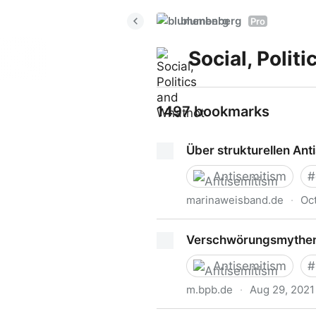
blumenberg
Pro
Social, Polit
1497 bookmarks
Über strukturellen Ant
Antisemitism
#
marinaweisband.de
·
Oct
Über strukturellen Antisemi
Verschwörungsmythen 
Antisemitism
#
m.bpb.de
·
Aug 29, 2021