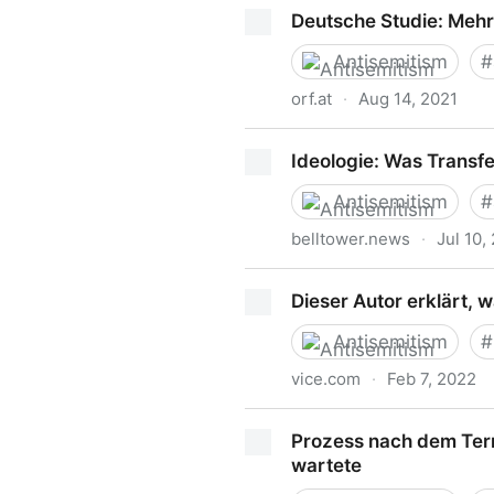
Verschwörungsmythen und 
Deutsche Studie: Mehr
Antisemitism
#
orf.at
·
Aug 14, 2021
Deutsche Studie: Mehr Anti
Ideologie: Was Transfe
Antisemitism
#
belltower.news
·
Jul 10,
Ideologie: Was Transfeindlic
Dieser Autor erklärt, 
Antisemitism
#
vice.com
·
Feb 7, 2022
Dieser Autor erklärt, warum
Prozess nach dem Terr
wartete