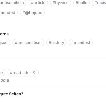
antisemitism
#
article
#
by:vice
#
halle
#
raci
mmended
#
@ttnjobe
chlag in Halle: Wie Sabrina eingeschlossen in der Syn
nerns
jsud
#
antisemitism
#
history
#
manifest
ce
#
read later 🔖
, 2019
 gute Seiten?