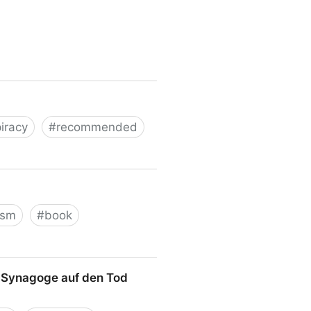
iracy
#
recommended
ism
#
book
r Synagoge auf den Tod