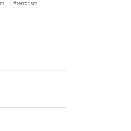
sm
#
terrorism
agoge auf den Tod wartete