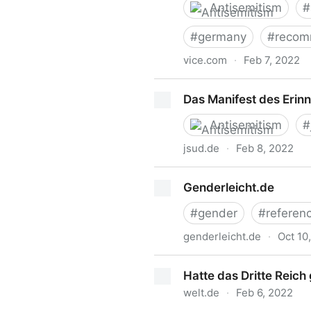
Antisemitism
#
#
germany
#
reco
vice.com
·
Feb 7, 2022
Prozess nach dem Terrorans
Das Manifest des Erin
Antisemitism
#
jsud.de
·
Feb 8, 2022
Das Manifest des Erinnerns
Genderleicht.de
#
gender
#
referen
genderleicht.de
·
Oct 10
Genderleicht.de
Hatte das Dritte Reich
welt.de
·
Feb 6, 2022