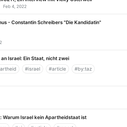
·
Feb 4, 2022
; Ein Interview mit Vicky Osterweil
us - Constantin Schreibers "Die Kandidatin"
2
Constantin Schreibers "Die Kandidatin"
n Israel: Ein Staat, nicht zwei
artheid
#
israel
#
article
#
by:taz
ael: Ein Staat, nicht zwei
 Warum Israel kein Apartheidstaat ist