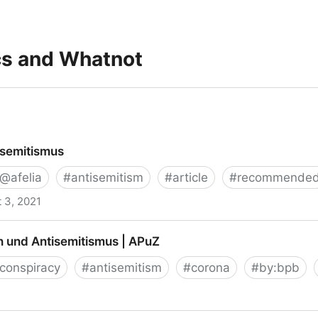
ics and Whatnot
isemitismus
@afelia
#
antisemitism
#
article
#
recommende
 3, 2021
tismus
und Antisemitismus | APuZ
conspiracy
#
antisemitism
#
corona
#
by:bpb