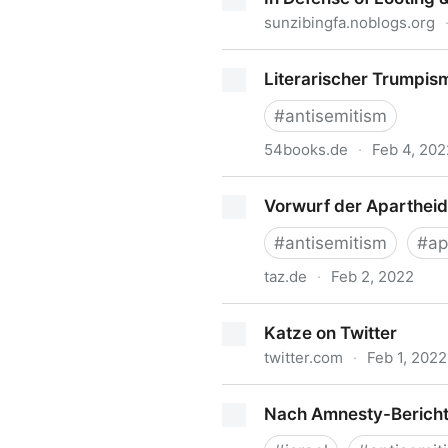
sunzibingfa.noblogs.org
In Defense of Looting &#8211
Literarischer Trumpism
#
antisemitism
54books.de
·
Feb 4, 202
Literarischer Trumpismus - 
Vorwurf der Apartheid a
#
antisemitism
#
ap
taz.de
·
Feb 2, 2022
Vorwurf der Apartheid an Isr
Katze on Twitter
twitter.com
·
Feb 1, 2022
Katze on Twitter
Nach Amnesty-Bericht: