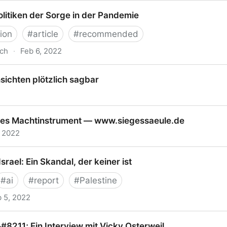
 Seiten?
olitiken der Sorge in der Pandemie
ion
#
article
#
recommended
ch
·
Feb 6, 2022
ken der Sorge in der Pandemie
ichten plötzlich sagbar
n plötzlich sagbar
sches Machtinstrument — www.siegessaeule.de
, 2022
 Machtinstrument — www.siegessaeule.de
srael: Ein Skandal, der keiner ist
#
ai
#
report
#
Palestine
 5, 2022
: Ein Skandal, der keiner ist
&#8211; Ein Interview mit Vicky Osterweil