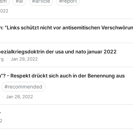
ism
#
ai
#
article
#
report
2022
 Israel kein Apartheidstaat ist
n: "Links schützt nicht vor antisemitischen Verschwöru
inks schützt nicht vor antisemitischen Verschwörungsthe
ezialkriegsdoktrin der usa und nato januar 2022
rg
·
Jan 29, 2022
kriegsdoktrin der usa und nato januar 2022
"? - Respekt drückt sich auch in der Benennung aus
#
recommended
·
Jan 28, 2022
Respekt drückt sich auch in der Benennung aus
r
22