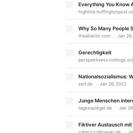
Everything You Know A
highline.huffingtonpost.
Everything You Know About 
Why So Many People St
theatlantic.com
·
Jan 26
Why So Many People Still D
Gerechtigkeit
perspektivesv.noblogs.or
Gerechtigkeit
Nationalsozialismus: W
zeit.de
·
Jan 26, 2022
Nationalsozialismus: Was ha
Junge Menschen interes
tagesspiegel.de
·
Jan 26
Junge Menschen interessiere
Fiktiver Austausch mi
robert-rutkowski.de
·
Ja