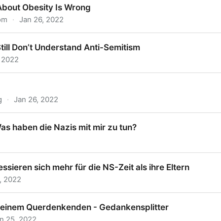
bout Obesity Is Wrong
com
·
Jan 26, 2022
Obesity Is Wrong
ill Don’t Understand Anti-Semitism
, 2022
on’t Understand Anti-Semitism
g
·
Jan 26, 2022
as haben die Nazis mit mir zu tun?
ben die Nazis mit mir zu tun?
sieren sich mehr für die NS-Zeit als ihre Eltern
, 2022
n sich mehr für die NS-Zeit als ihre Eltern
t einem Querdenkenden - Gedankensplitter
n 25, 2022